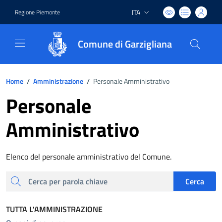
ITA
Regione Piemonte
Lingua attiva:
Comune di Garzigliana
Home
/
Amministrazione
/
Personale Amministrativo
Personale
Amministrativo
Elenco del personale amministrativo del Comune.
cerca
Cerca
TUTTA L'AMMINISTRAZIONE