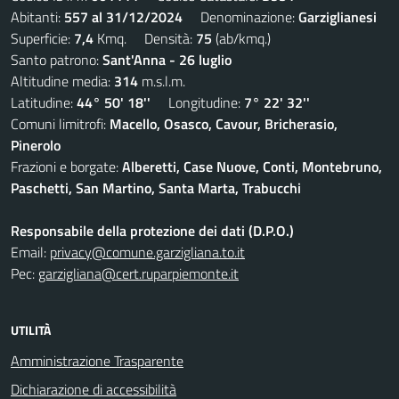
Abitanti:
557 al 31/12/2024
Denominazione:
Garziglianesi
Superficie:
7,4
Kmq. Densità:
75
(ab/kmq.)
Santo patrono:
Sant'Anna - 26 luglio
Altitudine media:
314
m.s.l.m.
Latitudine:
44° 50' 18''
Longitudine:
7° 22' 32''
Comuni limitrofi:
Macello, Osasco, Cavour, Bricherasio,
Pinerolo
Frazioni e borgate:
Alberetti, Case Nuove, Conti, Montebruno,
Paschetti, San Martino, Santa Marta, Trabucchi
Responsabile della protezione dei dati (D.P.O.)
Email:
privacy@comune.garzigliana.to.it
Pec:
garzigliana@cert.ruparpiemonte.it
UTILITÀ
Amministrazione Trasparente
Dichiarazione di accessibilità