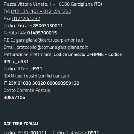
Piazza Vittorio Veneto, 1 - 10060 Garzigliana (TO)
Tel:
0121.341107 - 0121.541232
Fax:
0121.541232
Codice Fiscale:
85003130011
Partita IVA:
01485700015
P.E.C.:
garzigliana@cert.ruparpiemonte.it
Email:
protocollo@comune.garzigliana.to.it
Fatturazione Elettronica:
Codice univoco: UFHPNE - Codice
IPA: c_d931
Codice IPA:
c_d931
IBAN (per i vostri bonifici bancari):
IT 23X 01030 30320 000000959120
Conto Corrente Postale:
30857106
DATI TERRITORIALI
Codice ISTAT:
001111
Codice Catastale:
D931