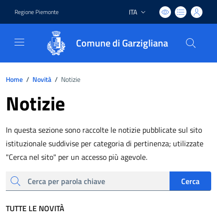
ITA
Regione Piemonte
Lingua attiva:
Comune di Garzigliana
Home
/
Novità
/
Notizie
Notizie
In questa sezione sono raccolte le notizie pubblicate sul sito
istituzionale suddivise per categoria di pertinenza; utilizzate
"Cerca nel sito" per un accesso più agevole.
cerca
Cerca
TUTTE LE NOVITÀ