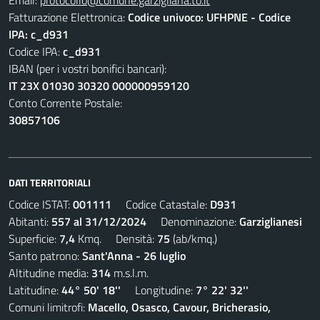
Email:
protocollo@comune.garzigliana.to.it
Fatturazione Elettronica:
Codice univoco: UFHPNE - Codice
IPA: c_d931
Codice IPA:
c_d931
IBAN (per i vostri bonifici bancari):
IT 23X 01030 30320 000000959120
Conto Corrente Postale:
30857106
DATI TERRITORIALI
Codice ISTAT:
001111
Codice Catastale:
D931
Abitanti:
557 al 31/12/2024
Denominazione:
Garziglianesi
Superficie:
7,4
Kmq. Densità:
75
(ab/kmq.)
Santo patrono:
Sant'Anna - 26 luglio
Altitudine media:
314
m.s.l.m.
Latitudine:
44° 50' 18''
Longitudine:
7° 22' 32''
Comuni limitrofi:
Macello, Osasco, Cavour, Bricherasio,