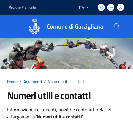
ITA
Regione Piemonte
Lingua attiva:
Comune di Garzigliana
Home
/
Argomenti
/
Numeri utili e contatti
Numeri utili e contatti
Dettagli argomento
Informazioni, documenti, novità e contenuti relativi
all'argomento '
Numeri utili e contatti
'