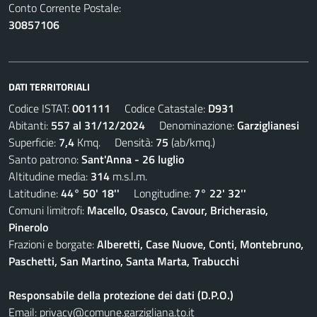
Conto Corrente Postale:
30857106
DATI TERRITORIALI
Codice ISTAT:
001111
Codice Catastale:
D931
Abitanti:
557 al 31/12/2024
Denominazione:
Garziglianesi
Superficie:
7,4
Kmq. Densità:
75
(ab/kmq.)
Santo patrono:
Sant'Anna - 26 luglio
Altitudine media:
314
m.s.l.m.
Latitudine:
44° 50' 18''
Longitudine:
7° 22' 32''
Comuni limitrofi:
Macello, Osasco, Cavour, Bricherasio,
Pinerolo
Frazioni e borgate:
Alberetti, Case Nuove, Conti, Montebruno,
Paschetti, San Martino, Santa Marta, Trabucchi
Responsabile della protezione dei dati (D.P.O.)
Email:
privacy@comune.garzigliana.to.it