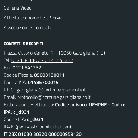
Galleria Video
Attività economiche e Servizi
Associazioni e Comitati
CONTATTI E RECAPITI
Piazza Vittorio Veneto, 1 - 10060 Garzigliana (TO)
Tel:
0121.341107 - 0121.541232
Fax:
0121.541232
Codice Fiscale:
85003130011
Partita IVA:
01485700015
P.E.C.:
garzigliana@cert.ruparpiemonte.it
Email:
protocollo@comune.garzigliana.to.it
Fatturazione Elettronica:
Codice univoco: UFHPNE - Codice
IPA: c_d931
Codice IPA:
c_d931
IBAN (per i vostri bonifici bancari):
IT 23X 01030 30320 000000959120