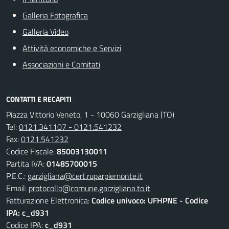
Galleria Fotografica
Galleria Video
Attività economiche e Servizi
Associazioni e Comitati
CONTATTI E RECAPITI
Piazza Vittorio Veneto, 1 - 10060 Garzigliana (TO)
Tel:
0121.341107 - 0121.541232
Fax:
0121.541232
Codice Fiscale:
85003130011
Partita IVA:
01485700015
P.E.C.:
garzigliana@cert.ruparpiemonte.it
Email:
protocollo@comune.garzigliana.to.it
Fatturazione Elettronica:
Codice univoco: UFHPNE - Codice
IPA: c_d931
Codice IPA:
c_d931