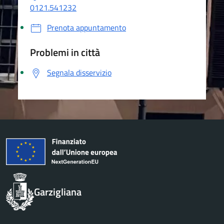
0121.541232
Prenota appuntamento
Problemi in città
Segnala disservizio
Garzigliana