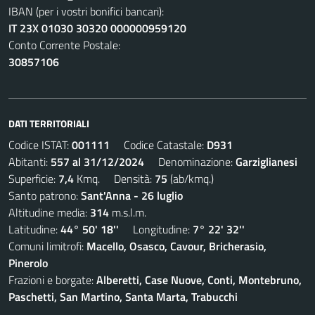
IBAN (per i vostri bonifici bancari):
IT 23X 01030 30320 000000959120
Conto Corrente Postale:
30857106
DATI TERRITORIALI
Codice ISTAT:
001111
Codice Catastale:
D931
Abitanti:
557 al 31/12/2024
Denominazione:
Garziglianesi
Superficie:
7,4
Kmq. Densità:
75
(ab/kmq.)
Santo patrono:
Sant'Anna - 26 luglio
Altitudine media:
314
m.s.l.m.
Latitudine:
44° 50' 18''
Longitudine:
7° 22' 32''
Comuni limitrofi:
Macello, Osasco, Cavour, Bricherasio,
Pinerolo
Frazioni e borgate:
Alberetti, Case Nuove, Conti, Montebruno,
Paschetti, San Martino, Santa Marta, Trabucchi