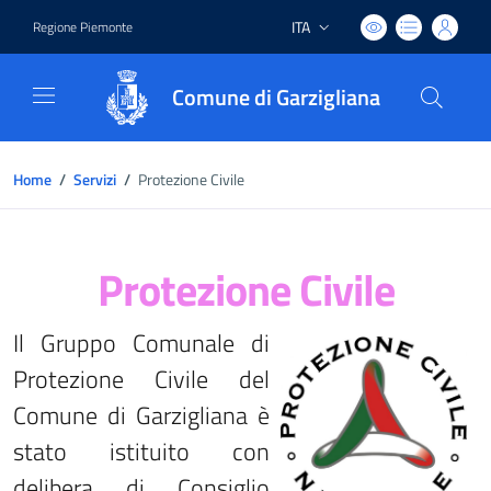
ITA
Regione Piemonte
Lingua attiva:
Comune di Garzigliana
Home
/
Servizi
/
Protezione Civile
Protezione Civile
Il Gruppo Comunale di
Protezione Civile del
Comune di Garzigliana è
stato istituito con
delibera di Consiglio