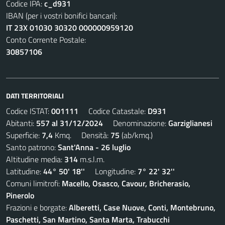
Codice IPA:
c_d931
IBAN (per i vostri bonifici bancari):
IT 23X 01030 30320 000000959120
Conto Corrente Postale:
30857106
DATI TERRITORIALI
Codice ISTAT:
001111
Codice Catastale:
D931
Abitanti:
557 al 31/12/2024
Denominazione:
Garziglianesi
Superficie:
7,4
Kmq. Densità:
75
(ab/kmq.)
Santo patrono:
Sant'Anna - 26 luglio
Altitudine media:
314
m.s.l.m.
Latitudine:
44° 50' 18''
Longitudine:
7° 22' 32''
Comuni limitrofi:
Macello, Osasco, Cavour, Bricherasio,
Pinerolo
Frazioni e borgate:
Alberetti, Case Nuove, Conti, Montebruno,
Paschetti, San Martino, Santa Marta, Trabucchi