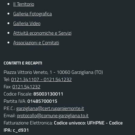
Il Territorio
Galleria Fotografica
Galleria Video
Attività economiche e Servizi
Associazioni e Comitati
CONTATTI E RECAPITI
Piazza Vittorio Veneto, 1 - 10060 Garzigliana (TO)
Tel:
0121.341107 - 0121.541232
Fax:
0121.541232
Codice Fiscale:
85003130011
Partita IVA:
01485700015
P.E.C.:
garzigliana@cert.ruparpiemonte.it
Email:
protocollo@comune.garzigliana.to.it
Fatturazione Elettronica:
Codice univoco: UFHPNE - Codice
IPA: c_d931