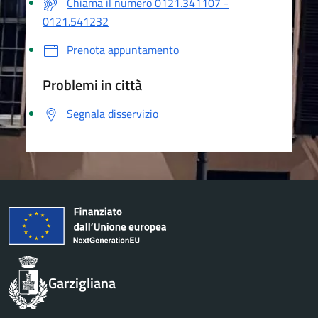
Chiama il numero 0121.341107 -
0121.541232
Prenota appuntamento
Problemi in città
Segnala disservizio
Garzigliana