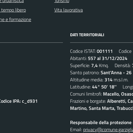
 urbanistica
Turismo
e tempo libero
Vita lavorativa
ne e formazione
DATI TERRITORIALI
Codice ISTAT:
001111
Codice C
Abitanti:
557 al 31/12/2024
De
Superficie:
7,4
Kmq. Densità:
Santo patrono:
Sant'Anna - 26 
Altitudine media:
314
m.s.l.m.
Latitudine:
44° 50' 18''
Longit
Comuni limitrofi:
Macello, Osasc
Codice IPA: c_d931
Frazioni e borgate:
Alberetti, C
Martino, Santa Marta, Trabucc
Responsabile della protezione d
Email:
privacy@comune.garziglia