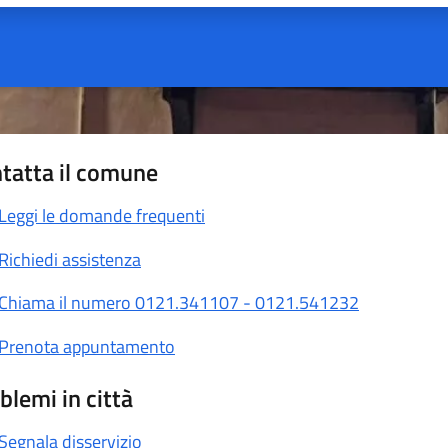
tatta il comune
Leggi le domande frequenti
Richiedi assistenza
Chiama il numero 0121.341107 - 0121.541232
Prenota appuntamento
blemi in città
Segnala disservizio