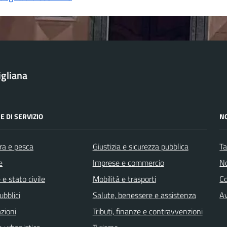
igliana
E DI SERVIZIO
N
ra e pesca
Giustizia e sicurezza pubblica
Ta
e
Imprese e commercio
No
e stato civile
Mobilità e trasporti
C
ubblici
Salute, benessere e assistenza
Av
zioni
Tributi, finanze e contravvenzioni