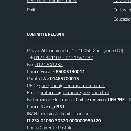
Personale Amministrativo
Catasto e
Politici
Cultura 
Educazio
CONTATTI E RECAPITI
Piazza Vittorio Veneto, 1 - 10060 Garzigliana (TO)
Tel:
0121.341107 - 0121.541232
Fax:
0121.541232
Codice Fiscale:
85003130011
Partita IVA:
01485700015
P.E.C.:
garzigliana@cert.ruparpiemonte.it
Email:
protocollo@comune.garzigliana.to.it
Fatturazione Elettronica:
Codice univoco: UFHPNE - 
Codice IPA:
c_d931
IBAN (per i vostri bonifici bancari):
IT 23X 01030 30320 000000959120
Conto Corrente Postale: