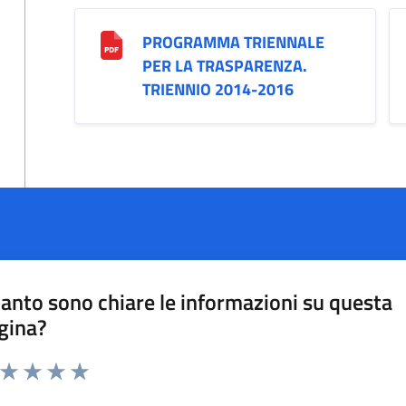
PROGRAMMA TRIENNALE
PER LA TRASPARENZA.
TRIENNIO 2014-2016
anto sono chiare le informazioni su questa
gina?
a da 1 a 5 stelle la pagina
ta 1 stelle su 5
Valuta 2 stelle su 5
Valuta 3 stelle su 5
Valuta 4 stelle su 5
Valuta 5 stelle su 5