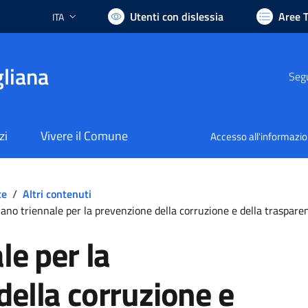
Utenti con dislessia
Aree 
ITA
Lingua attiva:
liana
Segu
zi
Vivere il Comune
Accesso all'informazi
te
/
Altri contenuti
iano triennale per la prevenzione della corruzione e della traspare
le per la
della corruzione e