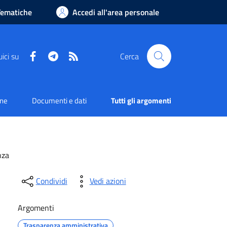
Tematiche
Accedi all'area personale
Facebook
Telegram
RSS
ici su
Cerca
one
Documenti e dati
Tutti gli argomenti
nza
Condividi
Vedi azioni
Argomenti
Trasparenza amministrativa