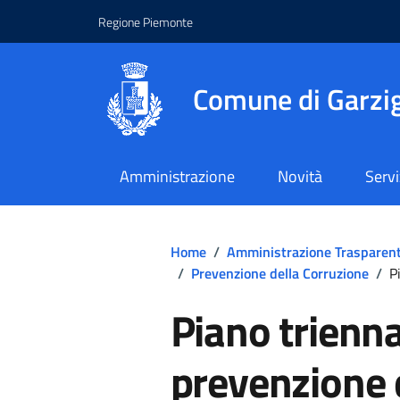
Regione Piemonte
Comune di Garzig
Amministrazione
Novità
Servi
Home
/
Amministrazione Trasparen
/
Prevenzione della Corruzione
/
P
Piano trienna
prevenzione 