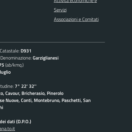
Attività economiche e
Servizi
Associazioni e Comitati
atastale:
D931
nominazione:
Garziglianesi
75
(ab/kmq.)
luglio
udine:
7° 22' 32''
o, Cavour, Bricherasio, Pinerolo
ase Nuove, Conti, Montebruno, Paschetti, San
hi
ei dati (D.P.O.)
na.to.it