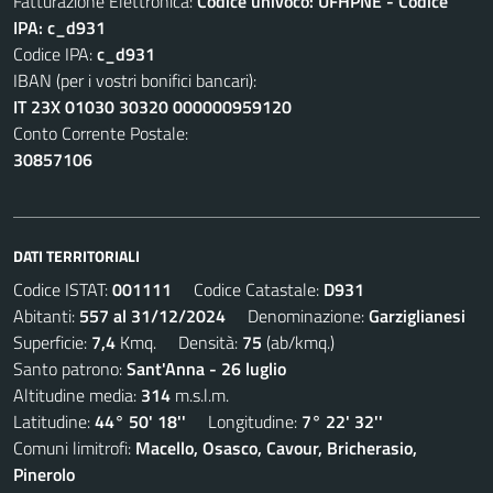
Fatturazione Elettronica:
Codice univoco: UFHPNE - Codice
IPA: c_d931
Codice IPA:
c_d931
IBAN (per i vostri bonifici bancari):
IT 23X 01030 30320 000000959120
Conto Corrente Postale:
30857106
DATI TERRITORIALI
Codice ISTAT:
001111
Codice Catastale:
D931
Abitanti:
557 al 31/12/2024
Denominazione:
Garziglianesi
Superficie:
7,4
Kmq. Densità:
75
(ab/kmq.)
Santo patrono:
Sant'Anna - 26 luglio
Altitudine media:
314
m.s.l.m.
Latitudine:
44° 50' 18''
Longitudine:
7° 22' 32''
Comuni limitrofi:
Macello, Osasco, Cavour, Bricherasio,
Pinerolo