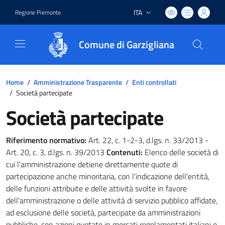
ITA
Regione Piemonte
Lingua attiva:
Comune di Garzigliana
Home
/
Amministrazione Trasparente
/
Enti controllati
/
Società partecipate
Società partecipate
Riferimento normativo:
Art. 22, c. 1-2-3, d.lgs. n. 33/2013 -
Art. 20, c. 3, d.lgs. n. 39/2013
Contenuti:
Elenco delle società di
cui l'amministrazione detiene direttamente quote di
partecipazione anche minoritaria, con l'indicazione dell'entità,
delle funzioni attribuite e delle attività svolte in favore
dell'amministrazione o delle attività di servizio pubblico affidate,
ad esclusione delle società, partecipate da amministrazioni
pubbliche, con azioni quotate in mercati regolamentati italiani o