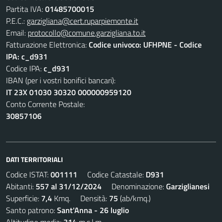
Partita IVA:
01485700015
P.E.C.:
garzigliana@cert.ruparpiemonte.it
Email:
protocollo@comune.garzigliana.to.it
Fatturazione Elettronica:
Codice univoco: UFHPNE - Codice
IPA: c_d931
Codice IPA:
c_d931
IBAN (per i vostri bonifici bancari):
IT 23X 01030 30320 000000959120
Conto Corrente Postale:
30857106
DATI TERRITORIALI
Codice ISTAT:
001111
Codice Catastale:
D931
Abitanti:
557 al 31/12/2024
Denominazione:
Garziglianesi
Superficie:
7,4
Kmq. Densità:
75
(ab/kmq.)
Santo patrono:
Sant'Anna - 26 luglio