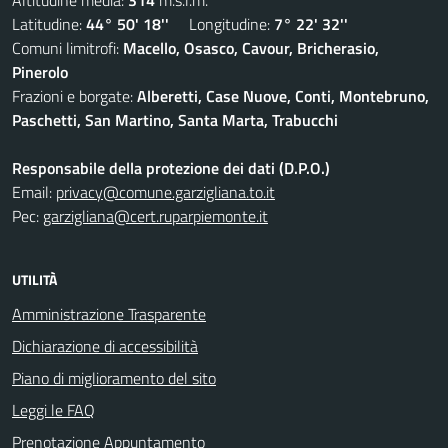
Altitudine media:
314
m.s.l.m.
Latitudine:
44° 50' 18''
Longitudine:
7° 22' 32''
Comuni limitrofi:
Macello, Osasco, Cavour, Bricherasio,
Pinerolo
Frazioni e borgate:
Alberetti, Case Nuove, Conti, Montebruno,
Paschetti, San Martino, Santa Marta, Trabucchi
Responsabile della protezione dei dati (D.P.O.)
Email:
privacy@comune.garzigliana.to.it
Pec:
garzigliana@cert.ruparpiemonte.it
UTILITÀ
Amministrazione Trasparente
Dichiarazione di accessibilità
Piano di miglioramento del sito
Leggi le FAQ
Prenotazione Appuntamento